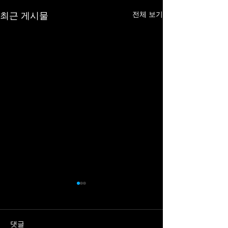
전체 보기
최근 게시물
댓글