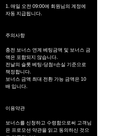
1. 매일 오전 09:00에 회원님의 계정에 
자동 지급됩니다.
주의사항
충전 보너스 연계 베팅금액 및 보너스 금
액은 포함되지 않습니다.
전날의 슬롯 베팅-당첨=손실 기준으로 
책정합니다.
보너스 금액 최대 전환 가능 금액은 10
배 입니다.
이용약관
보너스를 신청하고 수령함으로써 고객님
은 프로모션 약관을 읽고 동의하신 것으