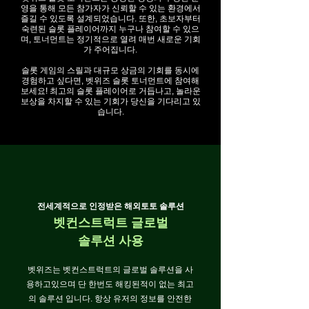
영을 통해 모든 참가자가 신뢰할 수 있는 환경에서
즐길 수 있도록 설계되었습니다. 또한, 초보자부터
숙련된 슬롯 플레이어까지 누구나 참여할 수 있으
며, 토너먼트는 정기적으로 열려 매번 새로운 기회
가 주어집니다.
슬롯 게임의 스릴과 대규모 상금의 기회를 동시에
경험하고 싶다면, 벳위즈 슬롯 토너먼트에 참여해
보세요! 최고의 슬롯 플레이어로 거듭나고, 놀라운
보상을 차지할 수 있는 기회가 당신을 기다리고 있
습니다.
전세계적으로 인정받은 해외토토 솔루
션
벳컨스트럭트
글로벌
솔루션 사용
벳위즈는 벳컨스트럭트의 글로벌 솔루션을 사
용하고있으며 단 한번도 해킹된적이 없는 최고
의 솔루션 입니다. 항상 유저의 정보를 안전한