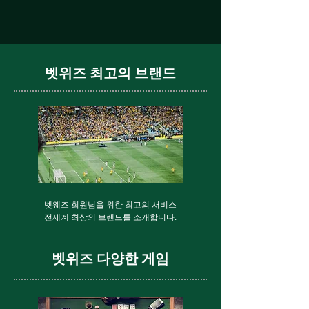
​벳위즈 최고의 브랜드
​벳웨즈 회원님을 위한 최고의 서비스
전세계 최상의 브랜드를 소개합니다.
벳위즈 다양한 게임