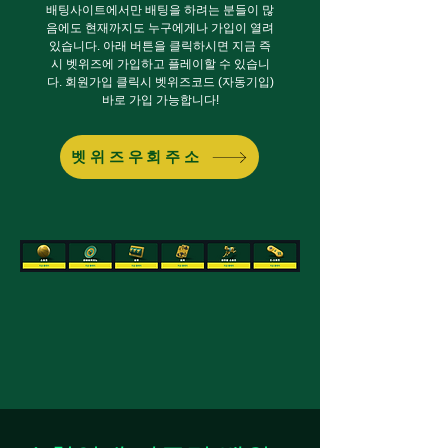
배팅사이트에서만 배팅을 하려는 분들이 많
음에도 현재까지도 누구에게나 가입이 열려
있습니다. 아래 버튼을 클릭하시면 지금 즉
시 벳위즈에 가입하고 플레이할 수 있습니
다. 회원가입 클릭시 벳위즈코드 (자동기입)
바로 가입 가능합니다!
벳위즈우회주소