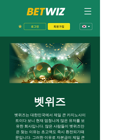
​벳위즈
벳위즈는 대한민국에서 제일 큰 카지노사이
트이다 보니 현재 엄청나게 많은 유저를 보
유한 회사입니다. 많은 사람들이 벳위즈만
은 찾는 이유는 초고액도 즉시 환전되기때
문입니다. 그러한 이유로 자본금이 제일 큰