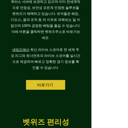
퀴라소 서버에 보관하고 있으며 이미 전세계적
으로 안정성, 보안성 모든게 인정된 솔루션을
벳위즈가 체택하고 있습니다. 유저들은 해킹,
디도스, 결과 조작 등 의 이유로 피해보는 일 이
없으며 100% 공정한 베팅을 즐길 수 있습니다.
아래 버튼을 클릭하면 벳위즈주소로 바로가보
세요.
네임드에서
최신 라이브 스코어로 전 세계 주
요 리그와 토너먼트의 라이브 스코어를 실시간
으로 제공하여 빠르고 정확한 경기 정보를 확
인할 수 있습니다.
바로가기
벳위즈 편리성