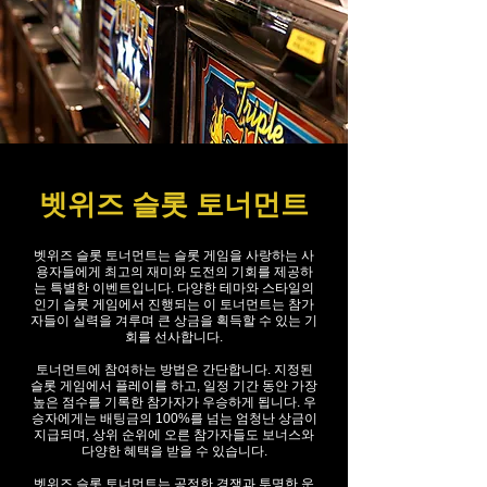
벳위즈 슬롯 토너먼트
벳위즈 슬롯 토너먼트는 슬롯 게임을 사랑하는 사
용자들에게 최고의 재미와 도전의 기회를 제공하
는 특별한 이벤트입니다. 다양한 테마와 스타일의
인기 슬롯 게임에서 진행되는 이 토너먼트는 참가
자들이 실력을 겨루며 큰 상금을 획득할 수 있는 기
회를 선사합니다.
토너먼트에 참여하는 방법은 간단합니다. 지정된
슬롯 게임에서 플레이를 하고, 일정 기간 동안 가장
높은 점수를 기록한 참가자가 우승하게 됩니다. 우
승자에게는 배팅금의 100%를 넘는 엄청난 상금이
지급되며, 상위 순위에 오른 참가자들도 보너스와
다양한 혜택을 받을 수 있습니다.
벳위즈 슬롯 토너먼트는 공정한 경쟁과 투명한 운